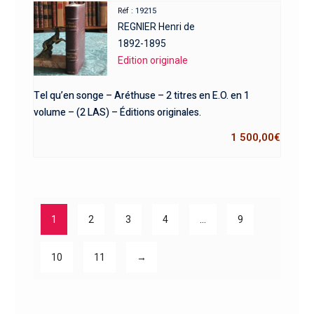
Réf : 19215
REGNIER Henri de
1892-1895
Edition originale
Tel qu’en songe – Aréthuse – 2 titres en E.O. en 1
volume – (2 LAS) – Éditions originales.
1 500,00
€
1
2
3
4
…
9
10
11
→