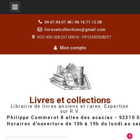
Skip
09.67.04.07.48 / 06.16.71.12.38
to
livresetcollections@gmail.com
content
RCS 450 528 237 00016 - FR12450528237
Mon compte
Livres et collections
Librairie de livres anciens et rares. Expertise
sur R.V.
0