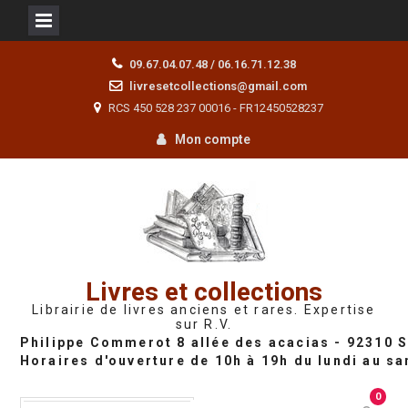
Skip
09.67.04.07.48 / 06.16.71.12.38
to
livresetcollections@gmail.com
content
RCS 450 528 237 00016 - FR12450528237
Mon compte
Livres et collections
Librairie de livres anciens et rares. Expertise
sur R.V.
0