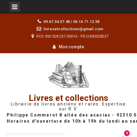
Skip
09.67.04.07.48 / 06.16.71.12.38
to
livresetcollections@gmail.com
content
RCS 450 528 237 00016 - FR12450528237
Mon compte
Livres et collections
Librairie de livres anciens et rares. Expertise
sur R.V.
0