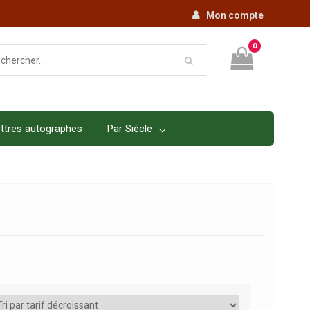
Mon compte
0
ttres autographes
Par Siècle