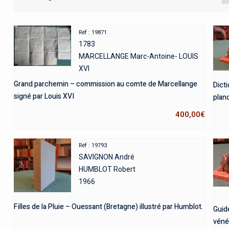
Réf : 19871
1783
MARCELLANGE Marc-Antoine- LOUIS
XVI
Grand parchemin – commission au comte de Marcellange
Dicti
signé par Louis XVI
plan
400,00
€
Réf : 19793
SAVIGNON André
HUMBLOT Robert
1966
Filles de la Pluie – Ouessant (Bretagne) illustré par Humblot.
Guid
véné