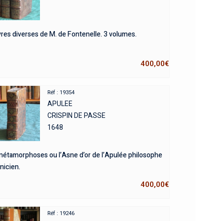
res diverses de M. de Fontenelle. 3 volumes.
400,00
€
Réf : 19354
APULEE
CRISPIN DE PASSE
1648
métamorphoses ou l’Asne d’or de l’Apulée philosophe
nicien.
400,00
€
Réf : 19246