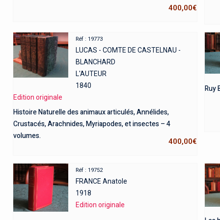
400,00
€
Réf : 19773
LUCAS - COMTE DE CASTELNAU -
BLANCHARD
L'AUTEUR
1840
Ruy B
Edition originale
Histoire Naturelle des animaux articulés, Annélides,
Crustacés, Arachnides, Myriapodes, et insectes – 4
volumes.
400,00
€
Réf : 19752
FRANCE Anatole
1918
Edition originale