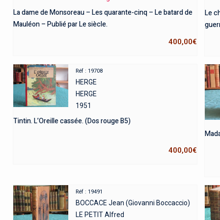
La dame de Monsoreau – Les quarante-cinq – Le batard de
Le c
Mauléon – Publié par Le siècle.
guer
400,00
€
Réf : 19708
HERGE
HERGE
1951
Tintin. L’Oreille cassée. (Dos rouge B5)
Mada
400,00
€
Réf : 19491
BOCCACE Jean (Giovanni Boccaccio)
LE PETIT Alfred