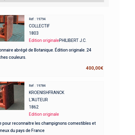
Réf : 19794
COLLECTIF
1803
Edition originale
PHILIBERT J.C.
onnaire abrégé de Botanique. Édition originale. 24
ches couleurs.
400,00
€
Réf : 19784
KROENISHFRANCK
L'AUTEUR
1862
Edition originale
e pour reconnaitre les champignons comestibles et
neux du pays de France