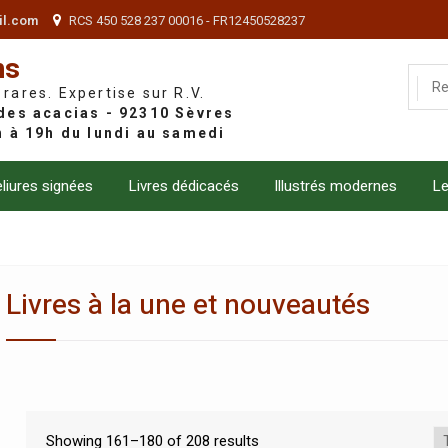
il.com
RCS 450 528 237 00016 - FR12450528237
ns
 rares. Expertise sur R.V.
liures signées
Livres dédicacés
Illustrés modernes
Le
Livres à la une et nouveautés
Showing 161–180 of 208 results