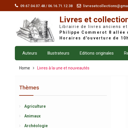
Skip
09.67.04.07.48 / 06.16.71.12.38
livresetcollections@gma
to
Livres et collectio
content
Librairie de livres anciens et
Auteurs
Illustrateurs
Editions originales
Re
Home
Livres à la une et nouveautés
Thèmes
Agriculture
Animaux
Archéologie