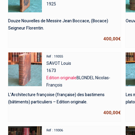
1925
Douze Nouvelles de Messire Jean Boccace, (Bocace)
Oeuv
Seigneur Florentin.
400,00
€
Réf : 19355
SAVOT Louis
1673
Edition originale
BLONDEL Nicolas-
François
L’Architecture françoise (française) des bastimens
Les 
(bâtiments) particuliers – Edition originale.
plato
400,00
€
Réf : 19306