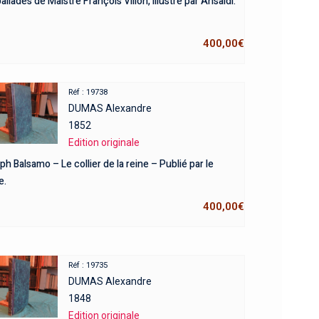
allades de Maistre François Villon, illustré par Ansaldi.
400,00
€
Réf : 19738
DUMAS Alexandre
1852
Edition originale
h Balsamo – Le collier de la reine – Publié par le
e.
400,00
€
Réf : 19735
DUMAS Alexandre
1848
Edition originale