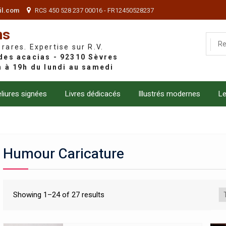
il.com
RCS 450 528 237 00016 - FR12450528237
ns
 rares. Expertise sur R.V.
liures signées
Livres dédicacés
Illustrés modernes
Le
Humour Caricature
Showing 1–24 of 27 results