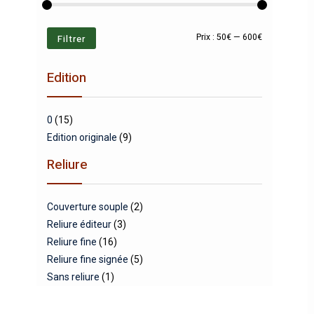
Prix
Prix
Filtrer
Prix :
50€
—
600€
min
max
Edition
0
(15)
Edition originale
(9)
Reliure
Couverture souple
(2)
Reliure éditeur
(3)
Reliure fine
(16)
Reliure fine signée
(5)
Sans reliure
(1)