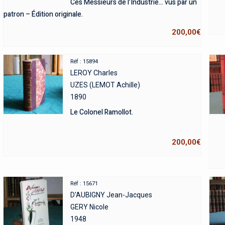
Ces Messieurs de l’Industrie… vus par un
patron – Édition originale.
200,00
€
Réf : 15894
LEROY Charles
UZES (LEMOT Achille)
1890
Le Colonel Ramollot.
200,00
€
Réf : 15671
D'AUBIGNY Jean-Jacques
GERY Nicole
1948