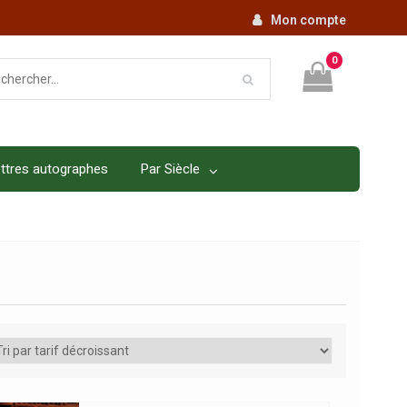
Mon compte
0
ttres autographes
Par Siècle