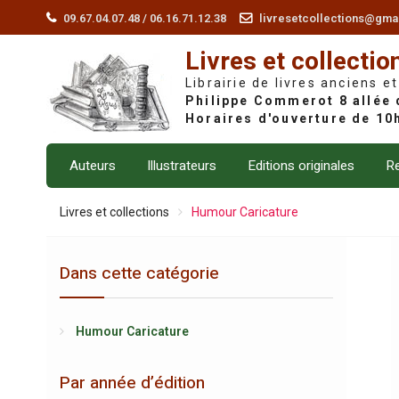
Skip
09.67.04.07.48 / 06.16.71.12.38
livresetcollections@gma
to
Livres et collectio
content
Librairie de livres anciens et
Auteurs
Illustrateurs
Editions originales
Re
Livres et collections
Humour Caricature
Dans cette catégorie
Humour Caricature
Par année d’édition