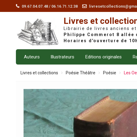
Skip
09.67.04.07.48 / 06.16.71.12.38
livresetcollections@gma
to
Livres et collectio
content
Librairie de livres anciens et
Auteurs
Illustrateurs
Editions originales
Re
Livres et collections
Poésie Théâtre
Poésie
Les Oe