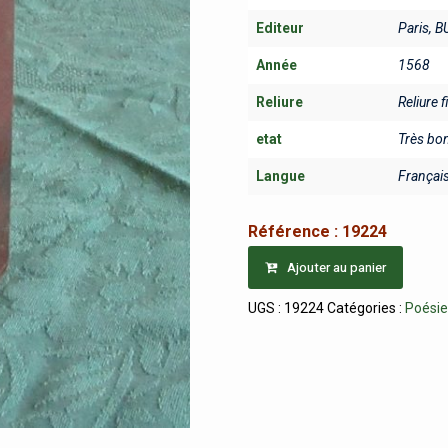
Editeur
Paris, B
Année
1568
Reliure
Reliure f
etat
Très bo
Langue
Françai
Référence :
19224
Ajouter au panier
UGS :
19224
Catégories :
Poési