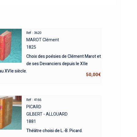
Réf : 3620
MAROT Clément
1825
Choix des poésies de Clément Marot et
de ses Devanciers depuis le XIIe
au XVIe siècle.
50,00
€
Réf : 4166
PICARD
GILBERT - ALLOUARD
1881
Théâtre choisi de L.-B. Picard.