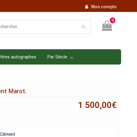
Mon compte
0
ttres autographes
Par Siècle
nt Marot.
1 500,00
€
Clément