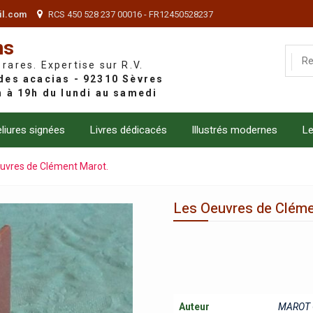
il.com
RCS 450 528 237 00016 - FR12450528237
ns
 rares. Expertise sur R.V.
liures signées
Livres dédicacés
Illustrés modernes
Le
uvres de Clément Marot.
Les Oeuvres de Cléme
Auteur
MAROT 