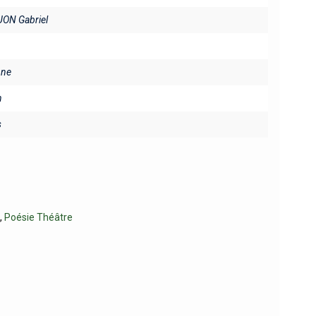
UON Gabriel
ine
n
s
e
,
Poésie Théâtre