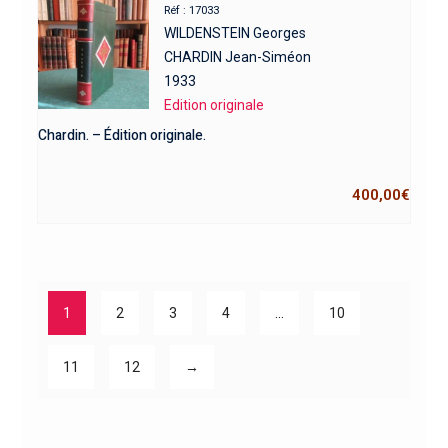
Réf : 17033
WILDENSTEIN Georges
CHARDIN Jean-Siméon
1933
Edition originale
Chardin. – Édition originale.
400,00
€
1
2
3
4
…
10
11
12
→