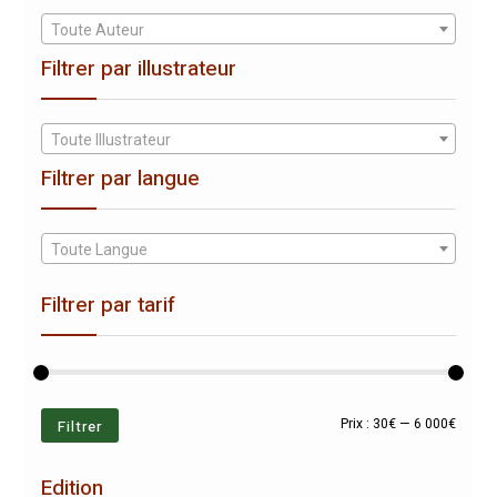
Toute Auteur
Filtrer par illustrateur
Toute Illustrateur
Filtrer par langue
Toute Langue
Filtrer par tarif
Prix
Prix
Filtrer
Prix :
30€
—
6 000€
min
max
Edition