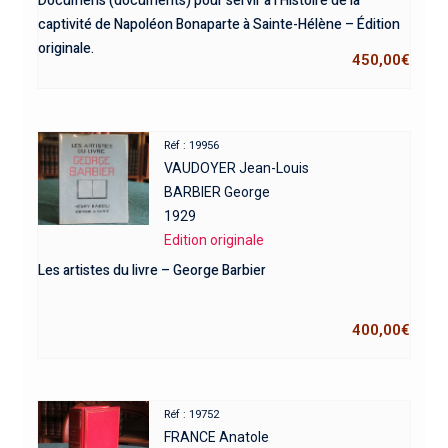
Documens (documents) pour servir à l’Histoire de la
captivité de Napoléon Bonaparte à Sainte-Hélène – Édition
originale.
450,00
€
Réf : 19956
VAUDOYER Jean-Louis
BARBIER George
1929
Edition originale
Les artistes du livre – George Barbier
400,00
€
Réf : 19752
FRANCE Anatole