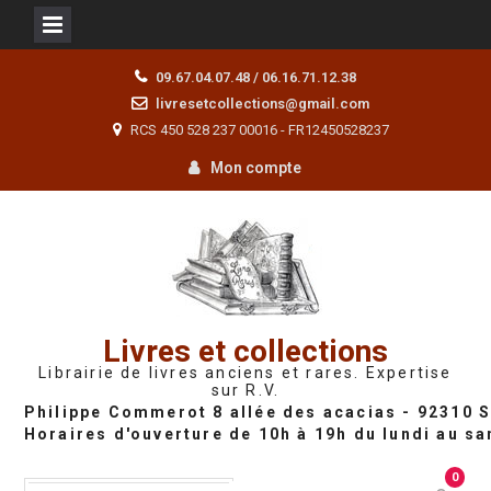
Skip
09.67.04.07.48 / 06.16.71.12.38
to
livresetcollections@gmail.com
content
RCS 450 528 237 00016 - FR12450528237
Mon compte
Livres et collections
Librairie de livres anciens et rares. Expertise
sur R.V.
0