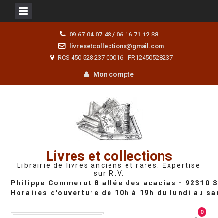
Skip
09.67.04.07.48 / 06.16.71.12.38
to
livresetcollections@gmail.com
content
RCS 450 528 237 00016 - FR12450528237
Mon compte
Livres et collections
Librairie de livres anciens et rares. Expertise
sur R.V.
0