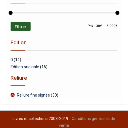
Prix
Prix
Filtrer
Prix :
30€
—
6 000€
min
max
Edition
0
(14)
Edition originale
(16)
Reliure
Reliure fine signée
(30)
Livres et collections 2003-2019
Conditions générales de
vente