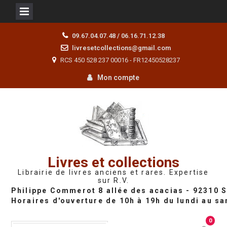
Skip
09.67.04.07.48 / 06.16.71.12.38
to
livresetcollections@gmail.com
content
RCS 450 528 237 00016 - FR12450528237
Mon compte
Livres et collections
Librairie de livres anciens et rares. Expertise
sur R.V.
0