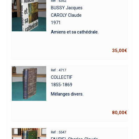
Réf : 6352
BUSSY Jacques
CAROLY Claude
1971
Amiens et sa cathédrale.
35,00
€
Réf : 4717
COLLECTIF
1855-1869
Mélanges divers.
80,00
€
Réf : 5547