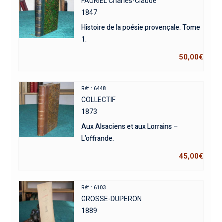
FAURIEL Charles-Claude
1847
Histoire de la poésie provençale. Tome
1.
50,00
€
Réf : 6448
COLLECTIF
1873
Aux Alsaciens et aux Lorrains –
L’offrande.
45,00
€
Réf : 6103
GROSSE-DUPERON
1889