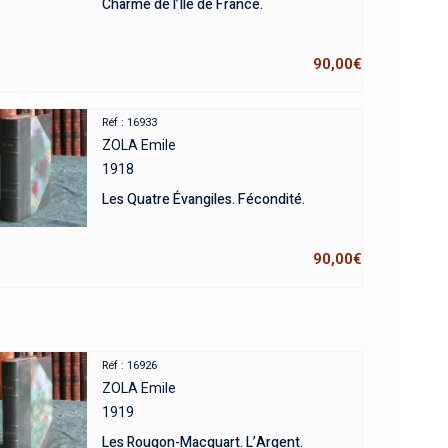
Charme de l’Ile de France.
90,00
€
Réf : 16933
ZOLA Emile
1918
Les Quatre Évangiles. Fécondité.
90,00
€
Réf : 16926
ZOLA Emile
1919
Les Rougon-Macquart. L’Argent.