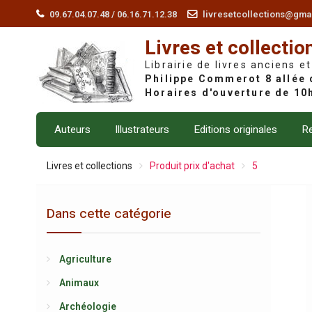
Skip
09.67.04.07.48 / 06.16.71.12.38
livresetcollections@gma
to
Livres et collectio
content
Librairie de livres anciens et
Auteurs
Illustrateurs
Editions originales
Re
Livres et collections
Produit prix d'achat
5
Dans cette catégorie
Agriculture
Animaux
Archéologie