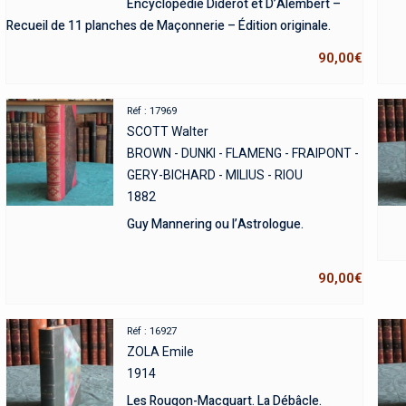
Encyclopédie Diderot et D’Alembert –
Recueil de 11 planches de Maçonnerie – Édition originale.
90,00
€
Réf : 17969
SCOTT Walter
BROWN - DUNKI - FLAMENG - FRAIPONT -
GERY-BICHARD - MILIUS - RIOU
1882
Guy Mannering ou l’Astrologue.
90,00
€
Réf : 16927
ZOLA Emile
1914
Les Rougon-Macquart. La Débâcle.