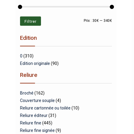
Prix
Prix
Filtrer
Prix :
30€
—
340€
min
max
Edition
0
(310)
Edition originale
(90)
Reliure
Broché
(162)
Couverture souple
(4)
Reliure cartonnée ou toilée
(10)
Reliure éditeur
(31)
Reliure fine
(445)
Reliure fine signée
(9)