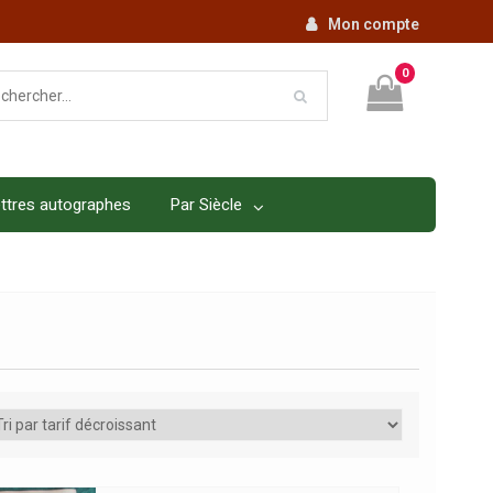
Mon compte
0
ttres autographes
Par Siècle