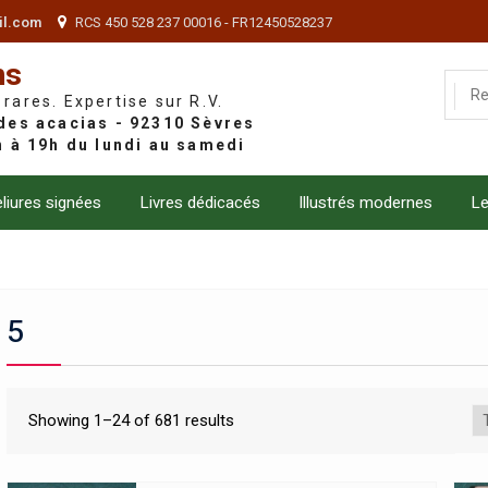
il.com
RCS 450 528 237 00016 - FR12450528237
ns
 rares. Expertise sur R.V.
liures signées
Livres dédicacés
Illustrés modernes
Le
5
Showing 1–24 of 681 results