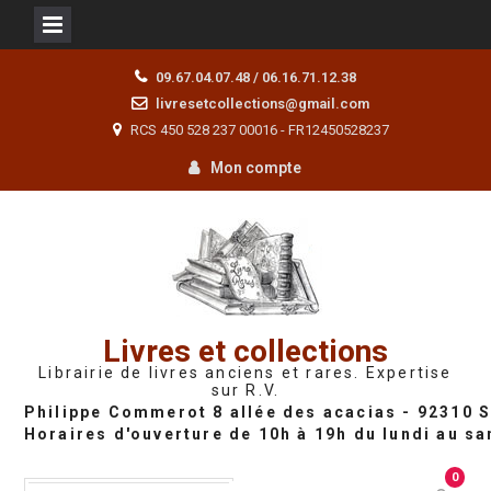
Skip
09.67.04.07.48 / 06.16.71.12.38
to
livresetcollections@gmail.com
content
RCS 450 528 237 00016 - FR12450528237
Mon compte
Livres et collections
Librairie de livres anciens et rares. Expertise
sur R.V.
0