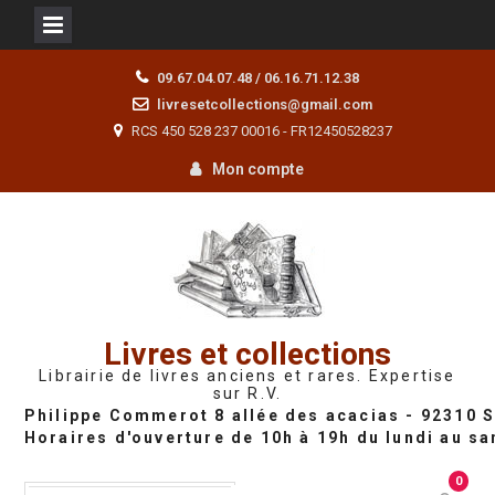
Skip
09.67.04.07.48 / 06.16.71.12.38
to
livresetcollections@gmail.com
content
RCS 450 528 237 00016 - FR12450528237
Mon compte
Livres et collections
Librairie de livres anciens et rares. Expertise
sur R.V.
0