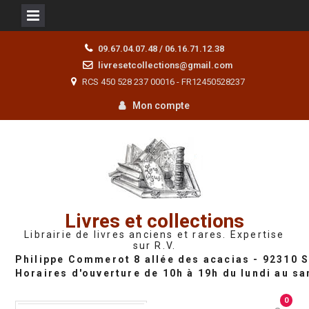
Skip
09.67.04.07.48 / 06.16.71.12.38
to
livresetcollections@gmail.com
content
RCS 450 528 237 00016 - FR12450528237
Mon compte
Livres et collections
Librairie de livres anciens et rares. Expertise
sur R.V.
0