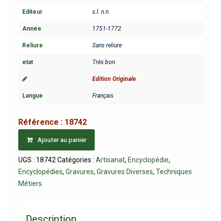
Editeur
s.l. n.n.
Année
1751-1772
Reliure
Sans reliure
etat
Très bon
Edition Originale
Langue
Français
Référence :
18742
Ajouter au panier
UGS :
18742
Catégories :
Artisanat
,
Encyclopédie
,
Encyclopédies
,
Gravures
,
Gravures Diverses
,
Techniques
Métiers
Description