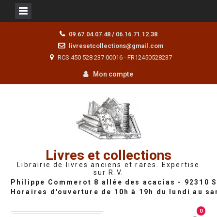
Skip
09.67.04.07.48 / 06.16.71.12.38
to
livresetcollections@gmail.com
content
RCS 450 528 237 00016 - FR12450528237
Mon compte
Livres et collections
Librairie de livres anciens et rares. Expertise
sur R.V.
0