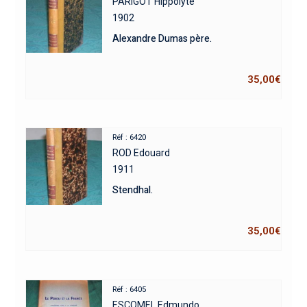
PARIGOT Hippolyte
1902
Alexandre Dumas père.
35,00
€
Réf : 6420
ROD Edouard
1911
Stendhal.
35,00
€
Réf : 6405
ESCOMEL Edmundo