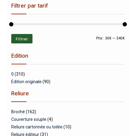
Filtrer par tarif
Prix
Prix
Filtrer
Prix :
30€
—
340€
min
max
Edition
0
(310)
Edition originale
(90)
Reliure
Broché
(162)
Couverture souple
(4)
Reliure cartonnée ou toilée
(10)
Reliure éditeur
(31)