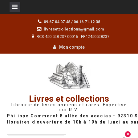
Skip
09.67.04.07.48 / 06.16.71.12.38
to
livresetcollections@gmail.com
content
RCS 450 528 237 00016 - FR12450528237
Mon compte
Livres et collections
Librairie de livres anciens et rares. Expertise
sur R.V.
0