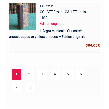
Réf : 17283
GOUGET Emile - GALLET Louis
1892
Edition originale
L’Argot musical – Curiosités
anecdotiques et philosophiques – Édition originale.
300,00
€
1
2
3
4
5
6
7
→