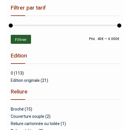
Filtrer par tarif
Prix
Prix
Filtrer
Prix :
40€
—
6 000€
min
max
Edition
0
(113)
Edition originale
(21)
Reliure
Broché
(15)
Couverture souple
(2)
Reliure cartonnée ou toilée
(1)