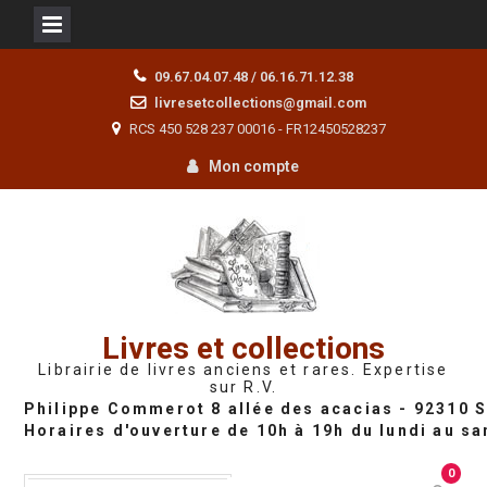
Skip
09.67.04.07.48 / 06.16.71.12.38
to
livresetcollections@gmail.com
content
RCS 450 528 237 00016 - FR12450528237
Mon compte
Livres et collections
Librairie de livres anciens et rares. Expertise
sur R.V.
0