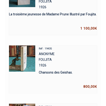
FOUJITA
1926
La troisième jeunesse de Madame Prune Illustré par Foujita.
1 100,00
€
Réf : 19435
ANONYME
FOUJITA
1926
Chansons des Geishas.
800,00
€