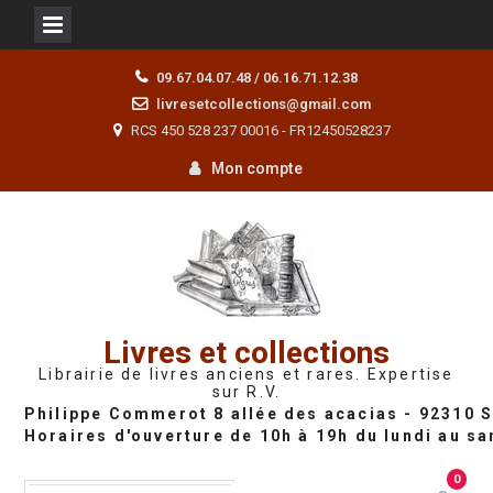
Skip
09.67.04.07.48 / 06.16.71.12.38
to
livresetcollections@gmail.com
content
RCS 450 528 237 00016 - FR12450528237
Mon compte
Livres et collections
Librairie de livres anciens et rares. Expertise
sur R.V.
0