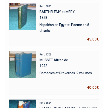
Réf : 3893
BARTHELEMY et MERY
1828
Napoléon en Egypte. Poème en 8
chants.
45,00
€
Réf : 4705
MUSSET Alfred de
1942
Comédies et Proverbes. 2 volumes.
40,00
€
Réf : 5524