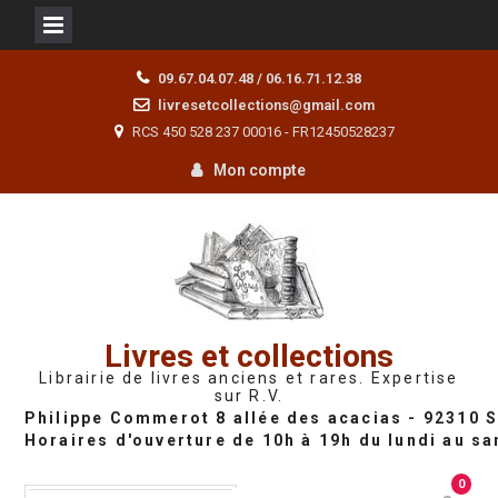
Skip
09.67.04.07.48 / 06.16.71.12.38
to
livresetcollections@gmail.com
content
RCS 450 528 237 00016 - FR12450528237
Mon compte
Livres et collections
Librairie de livres anciens et rares. Expertise
sur R.V.
0