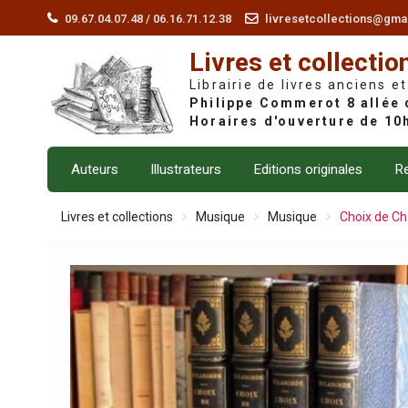
Skip
09.67.04.07.48 / 06.16.71.12.38
livresetcollections@gma
to
Livres et collectio
content
Librairie de livres anciens et
Auteurs
Illustrateurs
Editions originales
Re
Livres et collections
Musique
Musique
Choix de Ch