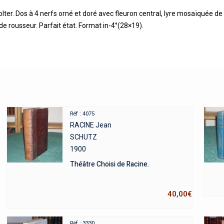
folter. Dos à 4 nerfs orné et doré avec fleuron central, lyre mosaïquée d
de rousseur. Parfait état. Format in-4°(28×19).
Réf : 4075
RACINE Jean
SCHUTZ
1900
Théâtre Choisi de Racine.
40,00
€
Réf : 3330