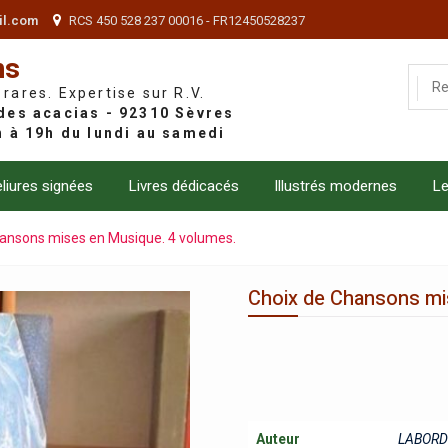
il.com
RCS 450 528 237 00016 - FR12450528237
ns
 rares. Expertise sur R.V.
liures signées
Livres dédicacés
Illustrés modernes
Le
ansons mises en Musique. 4 volumes.
Choix de Chansons mi
Auteur
LABORDE