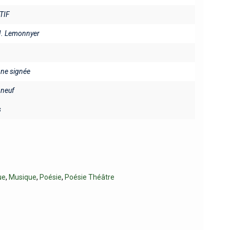
TIF
J. Lemonnyer
fine signée
neuf
s
ue
,
Musique
,
Poésie
,
Poésie Théâtre