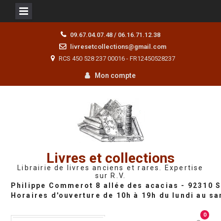
Skip
09.67.04.07.48 / 06.16.71.12.38
to
livresetcollections@gmail.com
content
RCS 450 528 237 00016 - FR12450528237
Mon compte
Livres et collections
Librairie de livres anciens et rares. Expertise
sur R.V.
0