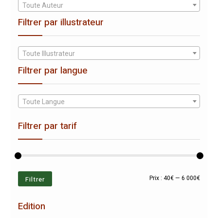
Toute Auteur
Filtrer par illustrateur
Toute Illustrateur
Filtrer par langue
Toute Langue
Filtrer par tarif
Prix
Prix
Filtrer
Prix :
40€
—
6 000€
min
max
Edition