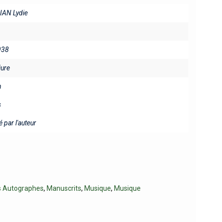
AN Lydie
938
iure
n
s
 par l'auteur
s Autographes
,
Manuscrits
,
Musique
,
Musique