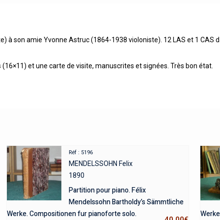
te) à son amie Yvonne Astruc (1864-1938 violoniste). 12 LAS et 1 CAS 
16×11) et une carte de visite, manuscrites et signées. Très bon état.
Réf : 5196
MENDELSSOHN Felix
1890
Partition pour piano. Félix
Mendelssohn Bartholdy’s Sämmtliche
Werke. Compositionen fur pianoforte solo.
Werke
40,00
€