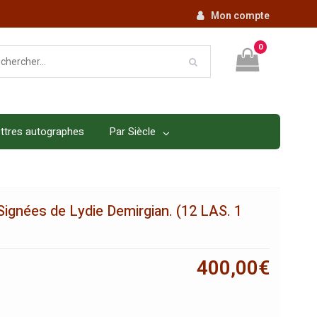
Mon compte
0
ttres autographes
Par Siècle
ignées de Lydie Demirgian. (12 LAS. 1
400,00
€