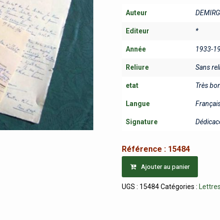
Auteur
DEMIRGI
Editeur
*
Année
1933-1
Reliure
Sans rel
etat
Très bo
Langue
Françai
Signature
Dédicacé
Référence :
15484
Ajouter au panier
UGS :
15484
Catégories :
Lettre