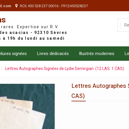
il.com
RCS 450 528 237 00016 - FR12450528237
ns
 rares. Expertise sur R.V.
liures signées
Livres dédicacés
Illustrés modernes
Le
Lettres Autographes Signées de Lydie Demirgian. (12 LAS. 1 CAS)
Lettres Autographes S
CAS)