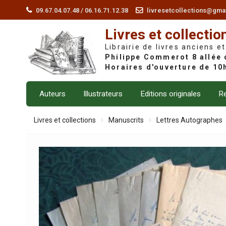
Skip
09.67.04.07.48 / 06.16.71.12.38
livresetcollections@gma
to
Livres et collectio
content
Librairie de livres anciens et
Auteurs
Illustrateurs
Editions originales
Re
Livres et collections
Manuscrits
Lettres Autographes