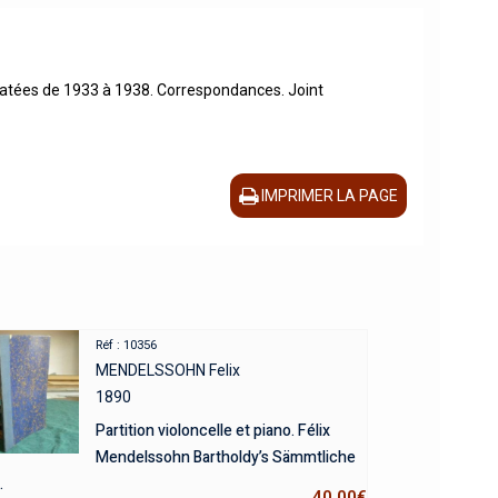
datées de 1933 à 1938. Correspondances. Joint
IMPRIMER LA PAGE
Réf : 10356
MENDELSSOHN Felix
1890
Partition violoncelle et piano. Félix
Mendelssohn Bartholdy’s Sämmtliche
.
40,00
€