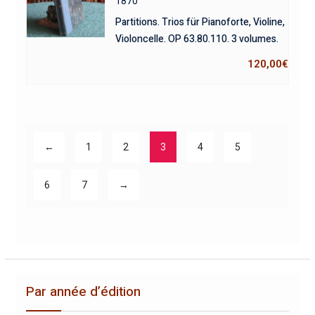
1870
Partitions. Trios für Pianoforte, Violine,
Violoncelle. OP 63.80.110. 3 volumes.
120,00
€
←
1
2
3
4
5
6
7
→
Par année d’édition