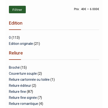
Prix
Prix
Filtrer
Prix :
40€
—
6 000€
min
max
Edition
0
(113)
Edition originale
(21)
Reliure
Broché
(15)
Couverture souple
(2)
Reliure cartonnée ou toilée
(1)
Reliure éditeur
(2)
Reliure fine
(87)
Reliure fine signée
(7)
Reliure romantique
(4)