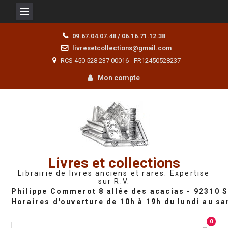
Skip
09.67.04.07.48 / 06.16.71.12.38
to
livresetcollections@gmail.com
content
RCS 450 528 237 00016 - FR12450528237
Mon compte
Livres et collections
Librairie de livres anciens et rares. Expertise
sur R.V.
0