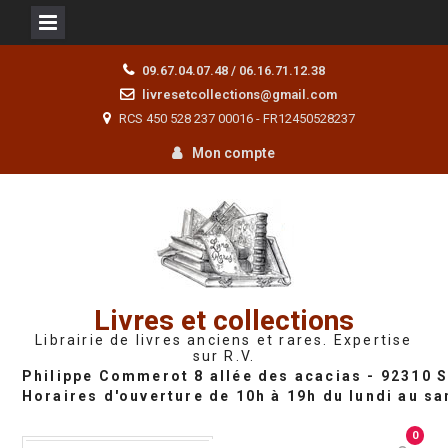
Skip
09.67.04.07.48 / 06.16.71.12.38
to
livresetcollections@gmail.com
content
RCS 450 528 237 00016 - FR12450528237
Mon compte
Livres et collections
Librairie de livres anciens et rares. Expertise
sur R.V.
0