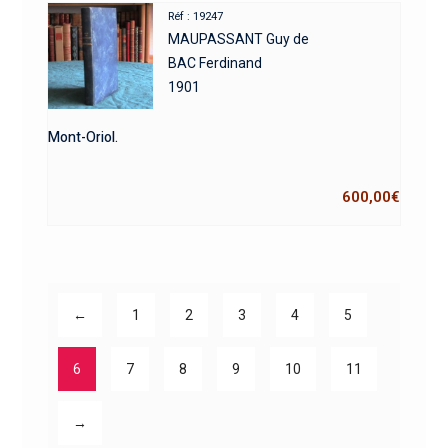
Réf : 19247
MAUPASSANT Guy de
BAC Ferdinand
1901
Mont-Oriol.
600,00
€
←
1
2
3
4
5
6
7
8
9
10
11
→