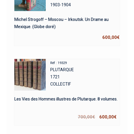
1903-1904
Michel Strogoff – Moscou – Irkoutsk. Un Drame au
Mexique. (Globe doré)
600,00
€
Réf : 19329
PLUTARQUE
1721
COLLECTIF
Les Vies des Hommes illustres de Plutarque. 8 volumes.
700,00
€
600,00
€