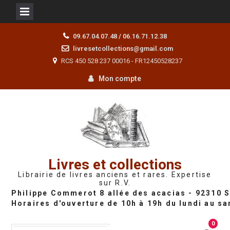
Skip
09.67.04.07.48 / 06.16.71.12.38
to
livresetcollections@gmail.com
content
RCS 450 528 237 00016 - FR12450528237
Mon compte
Livres et collections
Librairie de livres anciens et rares. Expertise
sur R.V.
0