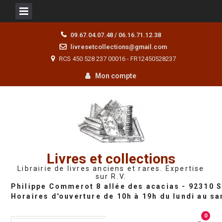
Skip
09.67.04.07.48 / 06.16.71.12.38
to
livresetcollections@gmail.com
content
RCS 450 528 237 00016 - FR12450528237
Mon compte
Livres et collections
Librairie de livres anciens et rares. Expertise
sur R.V.
0