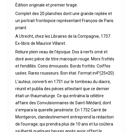
Édition originale et premier tirage.
Complet des 20 planches dont une grande repliée et
un portrait frontispice représentant François de Paris
priant.
A Utrecht, chez les Libraires de la Compagnie, 1737.
Ex-libris de Maurice Villaret.
Reliure plein veau de l’époque. Dos à nerfs orné et
doré avec pièce de titre maroquin rouge. Mors frottés
et fendillés. Coins émoussés. Bords frottés. Coiffes
usées. Rares rousseurs. Bon état. Format in4°(25×20).
L’auteur, converti en 1731 sur le tombeau du diacre,
réunit et publia des pièces attestant que ce dernier
était un thaumaturge. Ce qui entraîna la célèbre
affaire des Convulsionnaires de Saint-Médard, dont
s’empara la querelle janséniste. En 1732 Carré de
Montgeron, clandestinement entreprend la rédaction
de l’ouvrage, qui prendra plus de 10 ans et lui coûtera
sa liberté quelques heures après avoir offert le