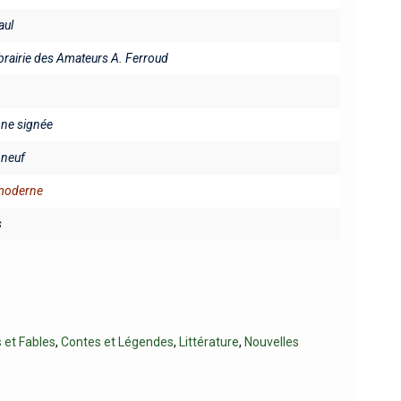
aul
ibrairie des Amateurs A. Ferroud
fine signée
neuf
 moderne
s
 et Fables
,
Contes et Légendes
,
Littérature
,
Nouvelles