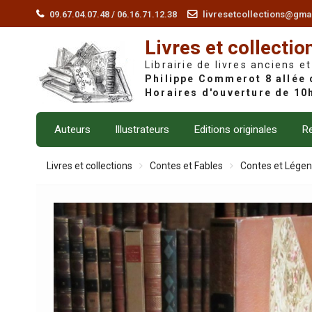
Skip
09.67.04.07.48 / 06.16.71.12.38
livresetcollections@gma
to
Livres et collectio
content
Librairie de livres anciens et
Auteurs
Illustrateurs
Editions originales
Re
Livres et collections
Contes et Fables
Contes et Lége