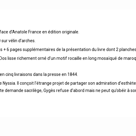
face d’Anatole France en édition originale.
 sur vélin d’arches.
s + 6 pages supplémentaires de la présentation du livre dont 2 planches
t. Dos lisse richement orné d’un motif rocaille en long mosaïqué de mar
n cinq livraisons dans la presse en 1844.
 Nyssia. Il conçoit l’étrange projet de partager son admiration d’esthèt
tte demande sacrilège, Gygès refuse d’abord mais ne peut qu’obéir à son