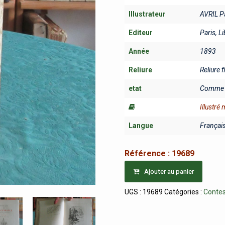
Illustrateur
AVRIL P
Editeur
Paris, L
Année
1893
Reliure
Reliure 
etat
Comme 
Illustré
Langue
Françai
Référence :
19689
Ajouter au panier
UGS :
19689
Catégories :
Contes