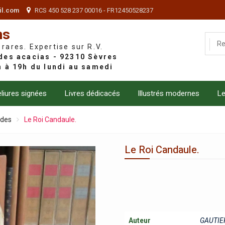
il.com
RCS 450 528 237 00016 - FR12450528237
ns
 rares. Expertise sur R.V.
liures signées
Livres dédicacés
Illustrés modernes
Le
ndes
Le Roi Candaule.
Le Roi Candaule.
Auteur
GAUTIER