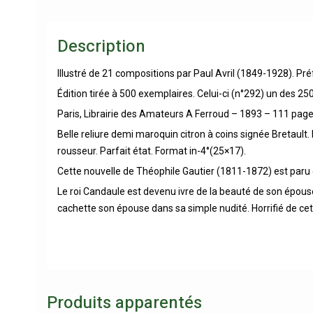
Description
Illustré de 21 compositions par Paul Avril (1849-1928). Pré
Édition tirée à 500 exemplaires. Celui-ci (n°292) un des 250
Paris, Librairie des Amateurs A Ferroud – 1893 – 111 page
Belle reliure demi maroquin citron à coins signée Bretaul
rousseur. Parfait état. Format in-4°(25×17).
Cette nouvelle de Théophile Gautier (1811-1872) est paru e
Le roi Candaule est devenu ivre de la beauté de son épouse
cachette son épouse dans sa simple nudité. Horrifié de ce
Produits apparentés