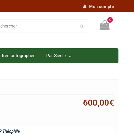
Mon compte
0
ttres autographes
Par Siècle
600,00
€
 Théophile