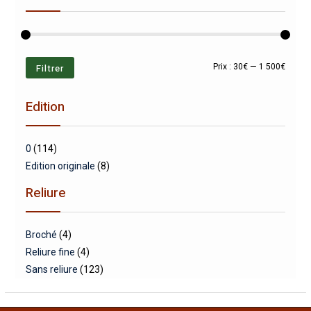
Prix
Prix
Filtrer
Prix :
30€
—
1 500€
min
max
Edition
0
(114)
Edition originale
(8)
Reliure
Broché
(4)
Reliure fine
(4)
Sans reliure
(123)