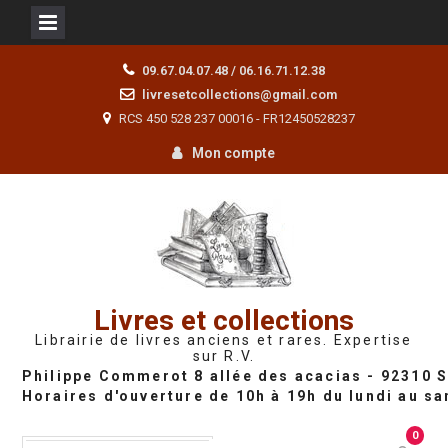
Skip
09.67.04.07.48 / 06.16.71.12.38
to
livresetcollections@gmail.com
content
RCS 450 528 237 00016 - FR12450528237
Mon compte
Livres et collections
Librairie de livres anciens et rares. Expertise
sur R.V.
0