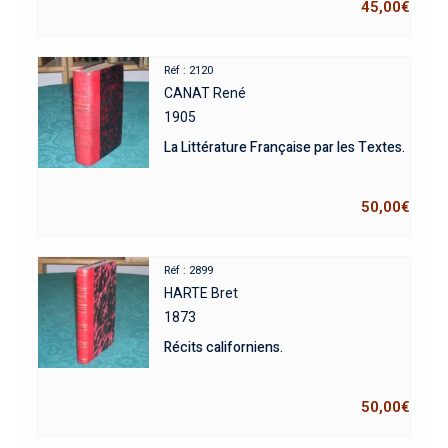
45,00
€
Réf : 2120
CANAT René
1905
La Littérature Française par les Textes.
50,00
€
Réf : 2899
HARTE Bret
1873
Récits californiens.
50,00
€