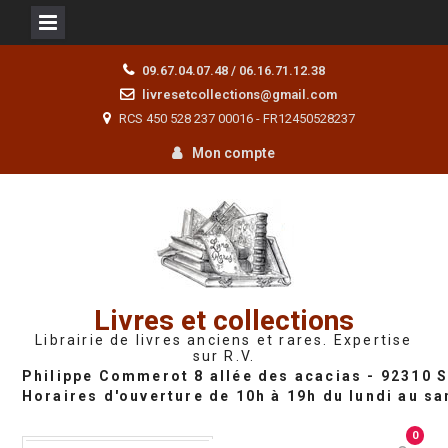
Skip
09.67.04.07.48 / 06.16.71.12.38
to
livresetcollections@gmail.com
content
RCS 450 528 237 00016 - FR12450528237
Mon compte
Livres et collections
Librairie de livres anciens et rares. Expertise
sur R.V.
0