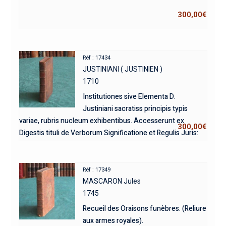
300,00
€
Réf : 17434
JUSTINIANI ( JUSTINIEN )
1710
Institutiones sive Elementa D.
Justiniani sacratiss principis typis
variae, rubris nucleum exhibentibus. Accesserunt ex
300,00
€
Digestis tituli de Verborum Significatione et Regulis Juris:
tum et iidem ordine alphabetico digesti.
Réf : 17349
MASCARON Jules
1745
Recueil des Oraisons funèbres. (Reliure
aux armes royales).