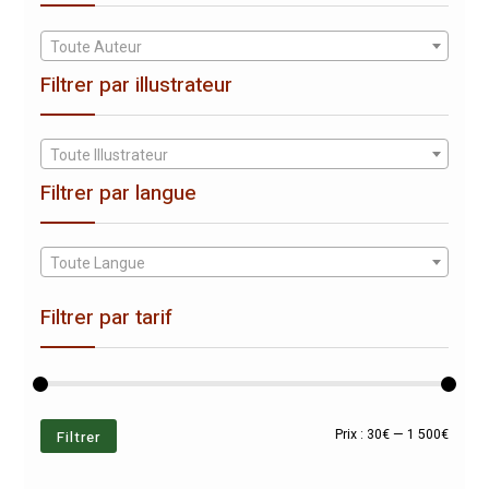
Toute Auteur
Filtrer par illustrateur
Toute Illustrateur
Filtrer par langue
Toute Langue
Filtrer par tarif
Prix
Prix
Filtrer
Prix :
30€
—
1 500€
min
max