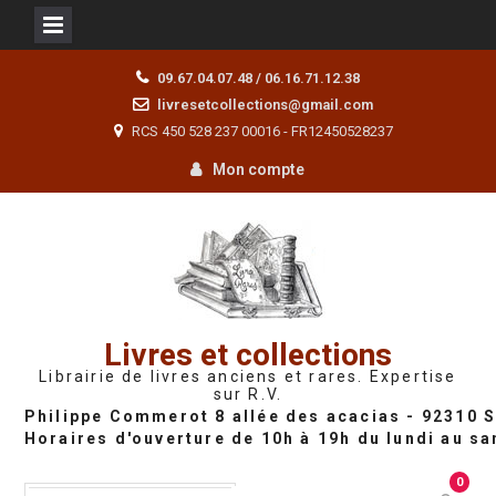
Skip
09.67.04.07.48 / 06.16.71.12.38
to
livresetcollections@gmail.com
content
RCS 450 528 237 00016 - FR12450528237
Mon compte
Livres et collections
Librairie de livres anciens et rares. Expertise
sur R.V.
0