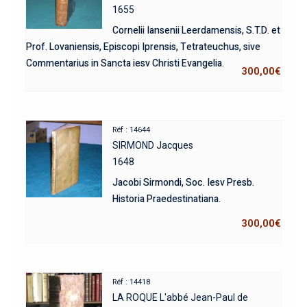
1655
Cornelii Iansenii Leerdamensis, S.T.D. et
Prof. Lovaniensis, Episcopi Iprensis, Tetrateuchus, sive
Commentarius in Sancta iesv Christi Evangelia.
300,00
€
Réf : 14644
SIRMOND Jacques
1648
Jacobi Sirmondi, Soc. Iesv Presb.
Historia Praedestinatiana.
300,00
€
Réf : 14418
LA ROQUE L'abbé Jean-Paul de