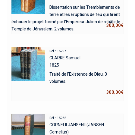
Dissertation sur les Tremblements de
terre et les Éruptions de feu qui firent
échouer le projet formé par l’Empereur Julien de rebâtir le
300,00
€
Temple de Jérusalem. 2 volumes.
Réf : 15297
CLARKE Samuel
1825
Traité de l’Existence de Dieu. 3
volumes.
300,00
€
Réf : 15282
CORNELII JANSENII (JANSEN
Cornelius)