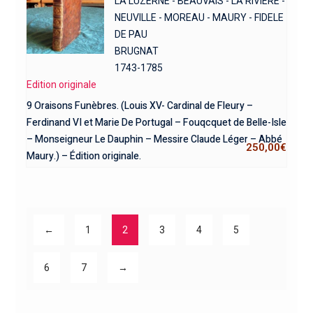
LA LUZERNE - BEAUVAIS - LA RIVIERE -
NEUVILLE - MOREAU - MAURY - FIDELE
DE PAU
BRUGNAT
1743-1785
Edition originale
9 Oraisons Funèbres. (Louis XV- Cardinal de Fleury –
Ferdinand VI et Marie De Portugal – Fouqcquet de Belle-Isle
– Monseigneur Le Dauphin – Messire Claude Léger – Abbé
250,00
€
Maury.) – Édition originale.
←
1
2
3
4
5
6
7
→