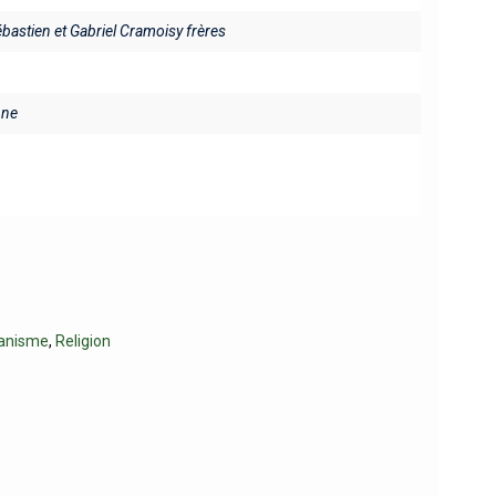
ébastien et Gabriel Cramoisy frères
ine
ianisme
,
Religion