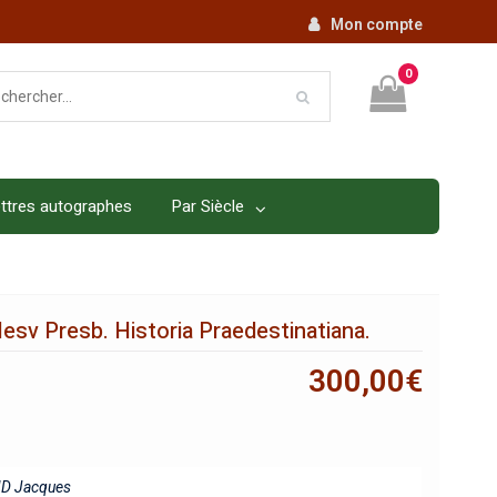
Mon compte
0
ttres autographes
Par Siècle
Iesv Presb. Historia Praedestinatiana.
300,00
€
D Jacques