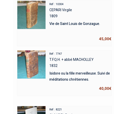
Réf : 10304
CEPARI Virgile
1809
Vie de Saint Louis de Gonzague.
45,00
€
Réf : 7747
T.F.Q.H. + abbé MACHOLLEY
1832
Isidore ou la fille merveilleuse. Suivi de
méditations chrétiennes.
40,00
€
Réf : 8221