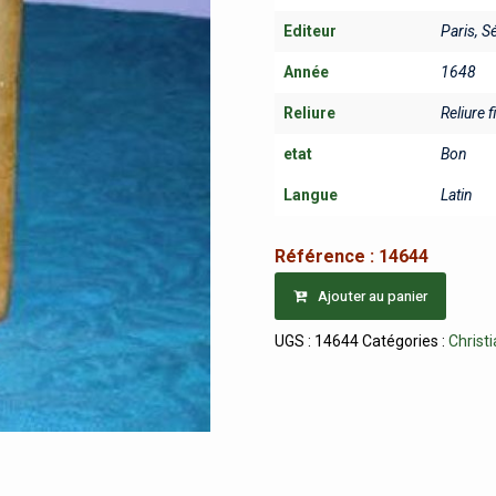
Editeur
Paris, S
Année
1648
Reliure
Reliure f
etat
Bon
Langue
Latin
Référence :
14644
Ajouter au panier
UGS :
14644
Catégories :
Christ