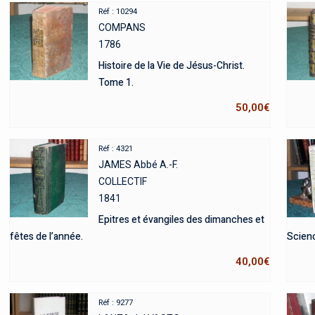
Réf : 10294
COMPANS
1786
Histoire de la Vie de Jésus-Christ.
Tome 1.
50,00
€
Réf : 4321
JAMES Abbé A.-F.
COLLECTIF
1841
Epitres et évangiles des dimanches et
fêtes de l’année.
Scienc
40,00
€
Réf : 9277