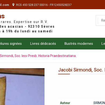
il.com
RCS 450 528 237 00016 - FR12450528237
ns
 rares. Expertise sur R.V.
liures signées
Livres dédicacés
Illustrés modernes
Le
Sirmondi, Soc. Iesv Presb. Historia Praedestinatiana.
Jacobi Sirmondi, Soc. 
Auteur
SIRMON