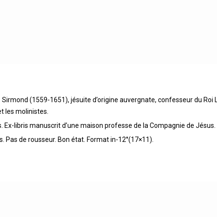
s Sirmond (1559-1651), jésuite d’origine auvergnate, confesseur du Roi Lo
t les molinistes.
s. Ex-libris manuscrit d’une maison professe de la Compagnie de Jésus.
os. Pas de rousseur. Bon état. Format in-12°(17×11).