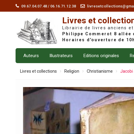
Skip
09.67.04.07.48 / 06.16.71.12.38
livresetcollections@gma
to
Livres et collectio
content
Librairie de livres anciens et
Auteurs
Illustrateurs
Editions originales
Re
Livres et collections
Religion
Christianisme
Jacobi 