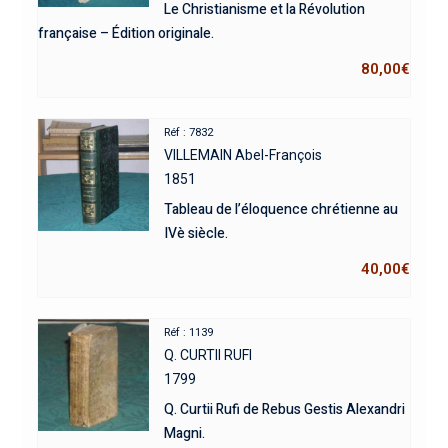
Le Christianisme et la Révolution
française – Édition originale.
80,00
€
Réf : 7832
VILLEMAIN Abel-François
1851
Tableau de l’éloquence chrétienne au
IVè siècle.
40,00
€
Réf : 1139
Q. CURTII RUFI
1799
Q. Curtii Rufi de Rebus Gestis Alexandri
Magni.