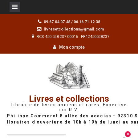
Skip
09.67.04.07.48 / 06.16.71.12.38
to
livresetcollections@gmail.com
content
RCS 450 528 237 00016 - FR12450528237
Mon compte
Livres et collections
Librairie de livres anciens et rares. Expertise
sur R.V.
0