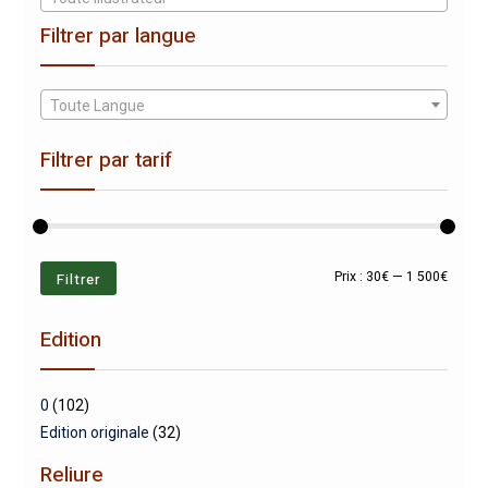
Filtrer par langue
Toute Langue
Filtrer par tarif
Prix
Prix
Filtrer
Prix :
30€
—
1 500€
min
max
Edition
0
(102)
Edition originale
(32)
Reliure