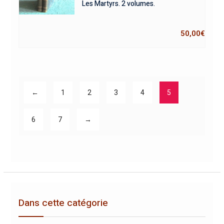
Les Martyrs. 2 volumes.
50,00
€
←
1
2
3
4
5
6
7
→
Dans cette catégorie