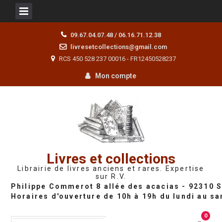
Skip
09.67.04.07.48 / 06.16.71.12.38
to
livresetcollections@gmail.com
content
RCS 450 528 237 00016 - FR12450528237
Mon compte
Livres et collections
Librairie de livres anciens et rares. Expertise
sur R.V.
0