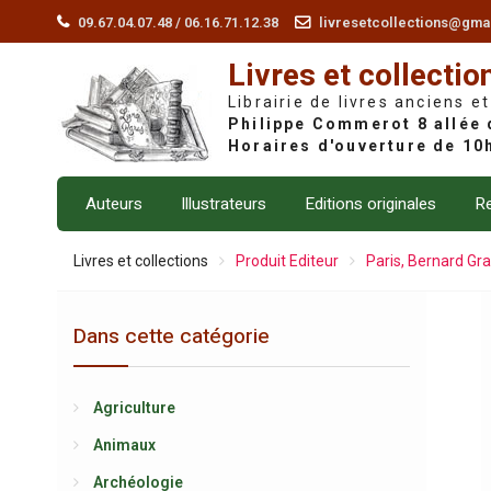
Skip
09.67.04.07.48 / 06.16.71.12.38
livresetcollections@gma
to
Livres et collectio
content
Librairie de livres anciens et
Auteurs
Illustrateurs
Editions originales
Re
Livres et collections
Produit Editeur
Paris, Bernard Gr
Dans cette catégorie
Agriculture
Animaux
Archéologie