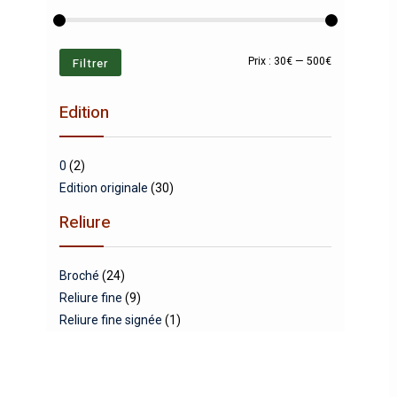
Prix
Prix
Filtrer
Prix :
30€
—
500€
min
max
Edition
0
(2)
Edition originale
(30)
Reliure
Broché
(24)
Reliure fine
(9)
Reliure fine signée
(1)