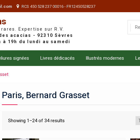
il.com
RCS 450 528 237 00016 - FR12450528237
ns
 rares. Expertise sur R.V.
liures signées
Livres dédicacés
Illustrés modernes
Le
asset
Paris, Bernard Grasset
Showing 1–24 of 34 results