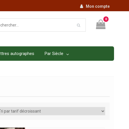
Mon compte
0
ttres autographes
Par Siècle