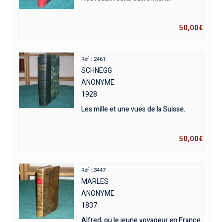
50,00
€
Réf : 2461
SCHNEGG
ANONYME
1928
Les mille et une vues de la Suisse.
50,00
€
Réf : 3447
MARLES
ANONYME
1837
Alfred, ou le jeune voyageur en France.