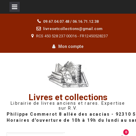
Skip
09.67.04.07.48 / 06.16.71.12.38
to
livresetcollections@gmail.com
content
RCS 450 528 237 00016 - FR12450528237
Mon compte
Livres et collections
Librairie de livres anciens et rares. Expertise
sur R.V.
0