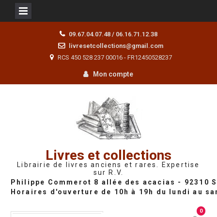
Skip
09.67.04.07.48 / 06.16.71.12.38
to
livresetcollections@gmail.com
content
RCS 450 528 237 00016 - FR12450528237
Mon compte
Livres et collections
Librairie de livres anciens et rares. Expertise
sur R.V.
0