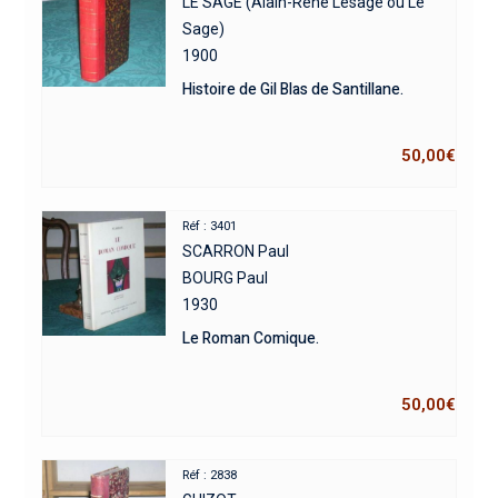
LE SAGE (Alain-René Lesage ou Le
Sage)
1900
Histoire de Gil Blas de Santillane.
50,00
€
Réf : 3401
SCARRON Paul
BOURG Paul
1930
Le Roman Comique.
50,00
€
Réf : 2838