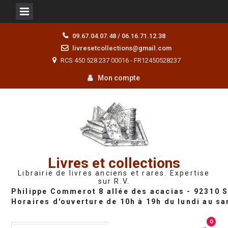
Skip
09.67.04.07.48 / 06.16.71.12.38
to
livresetcollections@gmail.com
content
RCS 450 528 237 00016 - FR12450528237
Mon compte
Livres et collections
Librairie de livres anciens et rares. Expertise
sur R.V.
0