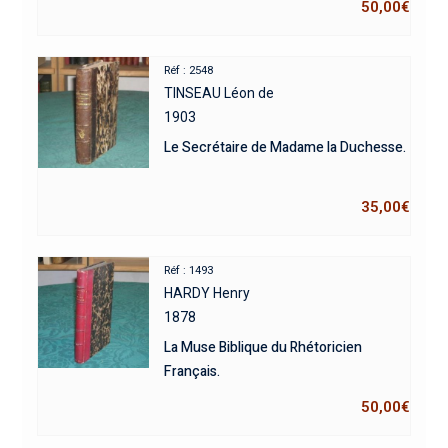
50,00
€
Réf : 2548
TINSEAU Léon de
1903
Le Secrétaire de Madame la Duchesse.
35,00
€
Réf : 1493
HARDY Henry
1878
La Muse Biblique du Rhétoricien
Français.
50,00
€