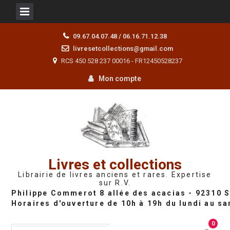
Skip
09.67.04.07.48 / 06.16.71.12.38
to
livresetcollections@gmail.com
content
RCS 450 528 237 00016 - FR12450528237
Mon compte
Livres et collections
Librairie de livres anciens et rares. Expertise
sur R.V.
0