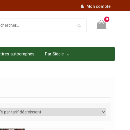
Mon compte
0
ttres autographes
Par Siècle