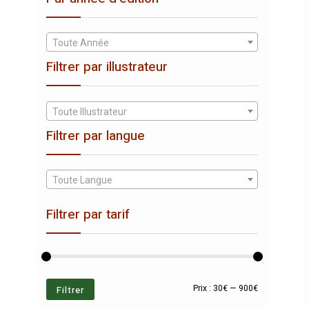
Toute Année
Filtrer par illustrateur
Toute Illustrateur
Filtrer par langue
Toute Langue
Filtrer par tarif
Prix
Prix
Filtrer
Prix :
30€
—
900€
min
max