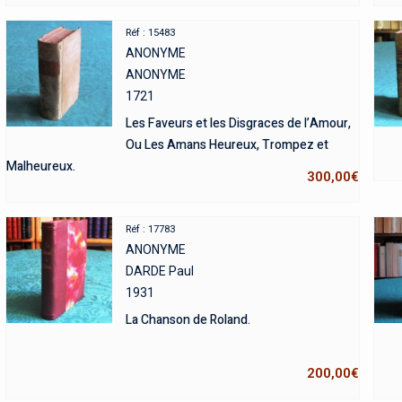
Réf : 15483
ANONYME
ANONYME
1721
Les Faveurs et les Disgraces de l’Amour,
Ou Les Amans Heureux, Trompez et
Malheureux.
300,00
€
Réf : 17783
ANONYME
DARDE Paul
1931
La Chanson de Roland.
200,00
€