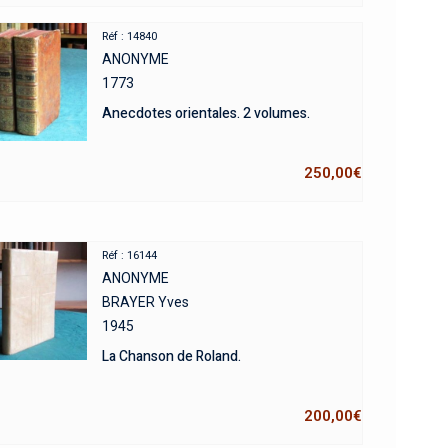
Réf : 14840
ANONYME
1773
Anecdotes orientales. 2 volumes.
250,00
€
Réf : 16144
ANONYME
BRAYER Yves
1945
La Chanson de Roland.
200,00
€