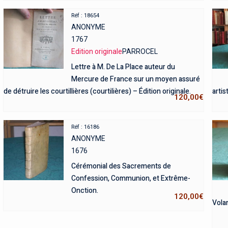
Réf : 18654
ANONYME
1767
Edition originale
PARROCEL
Lettre à M. De La Place auteur du
Mercure de France sur un moyen assuré
de détruire les courtillières (courtilières) – Édition originale.
arti
120,00
€
Réf : 16186
ANONYME
1676
Cérémonial des Sacrements de
Confession, Communion, et Extrême-
Onction.
120,00
€
Volan