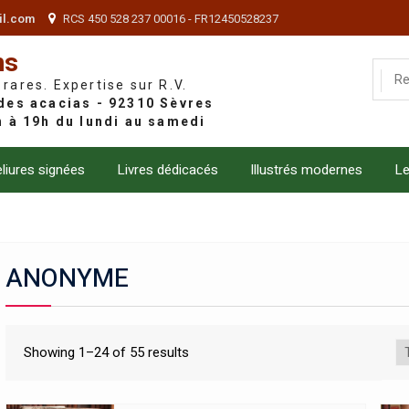
il.com
RCS 450 528 237 00016 - FR12450528237
ns
 rares. Expertise sur R.V.
liures signées
Livres dédicacés
Illustrés modernes
Le
ANONYME
Showing 1–24 of 55 results