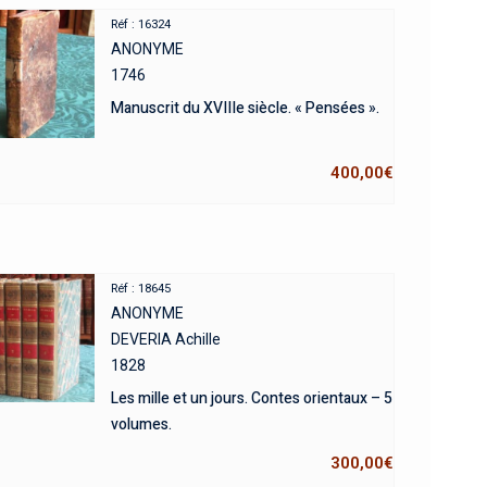
Réf : 16324
ANONYME
1746
Manuscrit du XVIIIe siècle. « Pensées ».
400,00
€
Réf : 18645
ANONYME
DEVERIA Achille
1828
Les mille et un jours. Contes orientaux – 5
volumes.
300,00
€