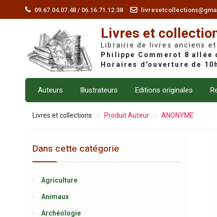
Skip
09.67.04.07.48 / 06.16.71.12.38
livresetcollections@gma
to
Livres et collectio
content
Librairie de livres anciens et
Auteurs
Illustrateurs
Editions originales
Re
Livres et collections
Produit Auteur
ANONYME
Dans cette catégorie
Agriculture
Animaux
Archéologie