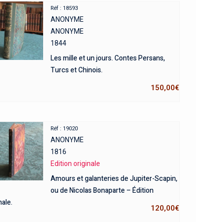
Réf : 18593
ANONYME
ANONYME
1844
Les mille et un jours. Contes Persans,
Turcs et Chinois.
150,00
€
Réf : 19020
ANONYME
1816
Edition originale
Amours et galanteries de Jupiter-Scapin,
ou de Nicolas Bonaparte – Édition
nale.
120,00
€