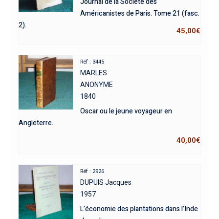
Journal de la Société des
Américanistes de Paris. Tome 21 (fasc.
2).
45,00
€
Réf : 3445
MARLES
ANONYME
1840
Oscar ou le jeune voyageur en
Angleterre.
40,00
€
Réf : 2926
DUPUIS Jacques
1957
L’économie des plantations dans l’Inde