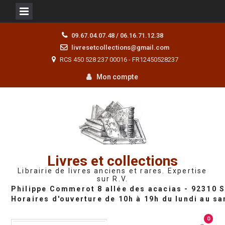
Skip
09.67.04.07.48 / 06.16.71.12.38
to
livresetcollections@gmail.com
content
RCS 450 528 237 00016 - FR12450528237
Mon compte
Livres et collections
Librairie de livres anciens et rares. Expertise
sur R.V.
0