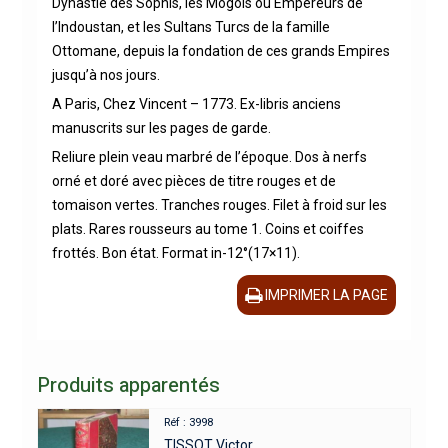
Dynastie des Sophis, les Mogols ou Empereurs de
l’Indoustan, et les Sultans Turcs de la famille
Ottomane, depuis la fondation de ces grands Empires
jusqu’à nos jours.
A Paris, Chez Vincent – 1773. Ex-libris anciens
manuscrits sur les pages de garde.
Reliure plein veau marbré de l’époque. Dos à nerfs
orné et doré avec pièces de titre rouges et de
tomaison vertes. Tranches rouges. Filet à froid sur les
plats. Rares rousseurs au tome 1. Coins et coiffes
frottés. Bon état. Format in-12°(17×11).
IMPRIMER LA PAGE
Produits apparentés
Réf : 3998
TISSOT Victor