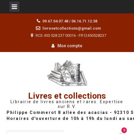
Skip
09.67.04.07.48 / 06.16.71.12.38
to
livresetcollections@gmail.com
content
RCS 450 528 237 00016 - FR12450528237
Mon compte
Livres et collections
Librairie de livres anciens et rares. Expertise
sur R.V.
0