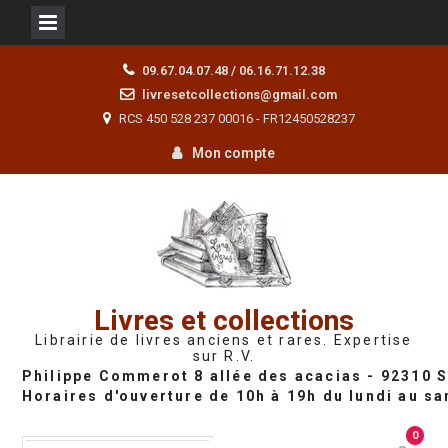
Skip
09.67.04.07.48 / 06.16.71.12.38
to
livresetcollections@gmail.com
content
RCS 450 528 237 00016 - FR12450528237
Mon compte
Livres et collections
Librairie de livres anciens et rares. Expertise
sur R.V.
0