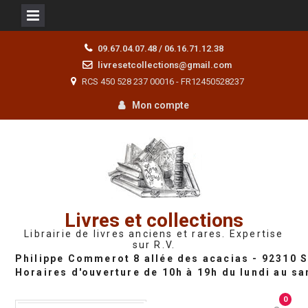
Skip
09.67.04.07.48 / 06.16.71.12.38
to
livresetcollections@gmail.com
content
RCS 450 528 237 00016 - FR12450528237
Mon compte
Livres et collections
Librairie de livres anciens et rares. Expertise
sur R.V.
0