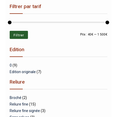
Filtrer par tarif
Prix
Prix
Filtrer
Prix :
40€
—
1 500€
min
max
Edition
0
(9)
Edition originale
(7)
Reliure
Broché
(2)
Reliure fine
(15)
Reliure fine signée
(3)