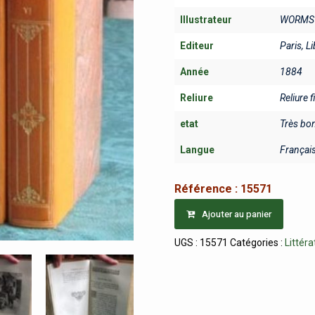
Illustrateur
WORMS J
Editeur
Paris, Li
Année
1884
Reliure
Reliure f
etat
Très bo
Langue
Françai
Référence :
15571
Ajouter au panier
UGS :
15571
Catégories :
Littéra