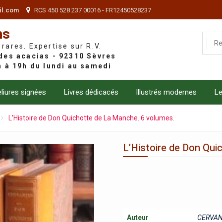
il.com
RCS 450 528 237 00016 - FR12450528237
ns
 rares. Expertise sur R.V.
liures signées
Livres dédicacés
Illustrés modernes
Le
L’Histoire de Don Quichotte de La Manche. 6 volumes.
L’Histoire de Don Qui
Auteur
CERVAN