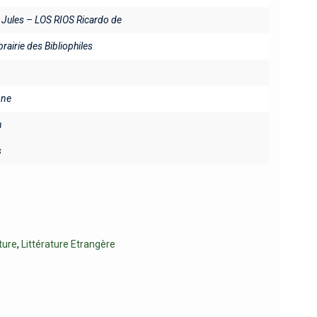
ules – LOS RIOS Ricardo de
brairie des Bibliophiles
ine
n
s
ture
,
Littérature Etrangère