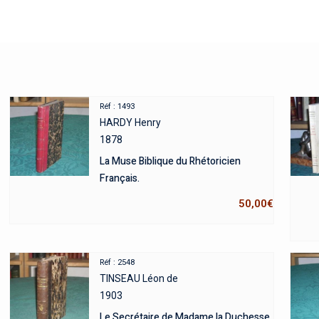
Réf : 1493
HARDY Henry
1878
La Muse Biblique du Rhétoricien
Français.
50,00
€
Réf : 2548
TINSEAU Léon de
1903
Le Secrétaire de Madame la Duchesse.