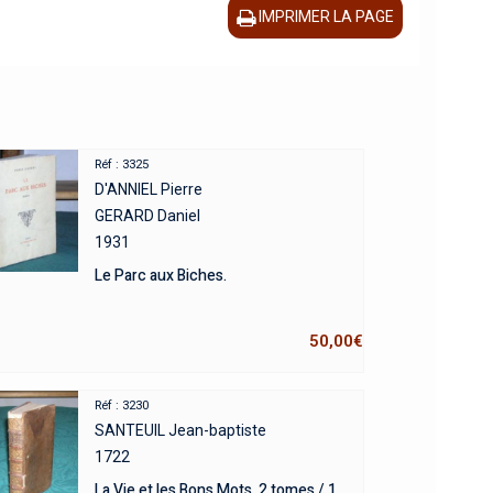
IMPRIMER LA PAGE
Réf : 3325
D'ANNIEL Pierre
GERARD Daniel
1931
Le Parc aux Biches.
50,00
€
Réf : 3230
SANTEUIL Jean-baptiste
1722
La Vie et les Bons Mots. 2 tomes / 1