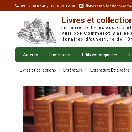
Skip
09.67.04.07.48 / 06.16.71.12.38
livresetcollections@gma
to
Livres et collectio
content
Librairie de livres anciens et
Auteurs
Illustrateurs
Editions originales
Re
Livres et collections
Littérature
Littérature Etrangère