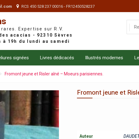
il.com
RCS 450 528 237 00016 - FR12450528237
ns
 rares. Expertise sur R.V.
liures signées
Livres dédicacés
Illustrés modernes
Le
Fromont jeune et Risler aîné – Moeurs parisiennes.
Fromont jeune et Risl
Auteur
DAUDET