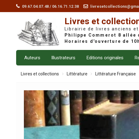
Skip
09.67.04.07.48 / 06.16.71.12.38
livresetcollections@gma
to
Livres et collectio
content
Librairie de livres anciens et
Auteurs
Illustrateurs
Editions originales
Re
Livres et collections
Littérature
Littérature Française