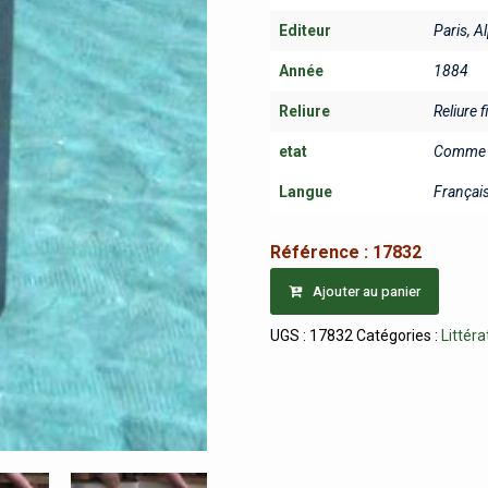
Editeur
Paris, 
Année
1884
Reliure
Reliure f
etat
Comme 
Langue
Françai
Référence :
17832
Ajouter au panier
UGS :
17832
Catégories :
Littéra