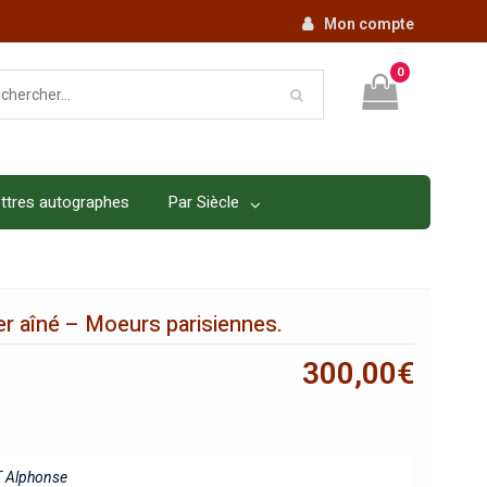
Mon compte
0
ttres autographes
Par Siècle
er aîné – Moeurs parisiennes.
300,00
€
 Alphonse