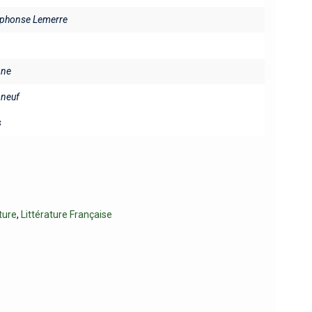
Alphonse Lemerre
ine
neuf
s
ture
,
Littérature Française