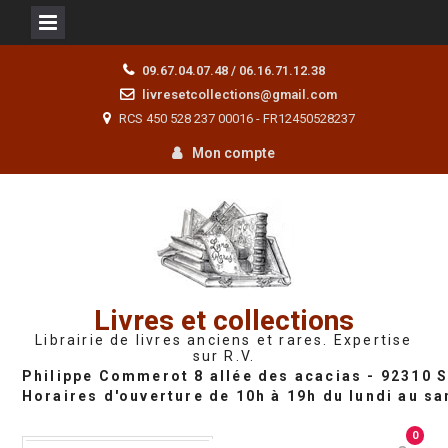
Skip
09.67.04.07.48 / 06.16.71.12.38
to
livresetcollections@gmail.com
content
RCS 450 528 237 00016 - FR12450528237
Mon compte
Livres et collections
Librairie de livres anciens et rares. Expertise
sur R.V.
0