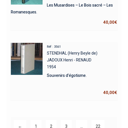
Les Musardises – Le Bois sacré – Les
Romanesques.
40,00
€
Réf : 3561
STENDHAL (Henry Beyle de)
JADOUX Henri - RENAUD
1954
Souvenirs d’égotisme.
40,00
€
←
1
2
3
…
22