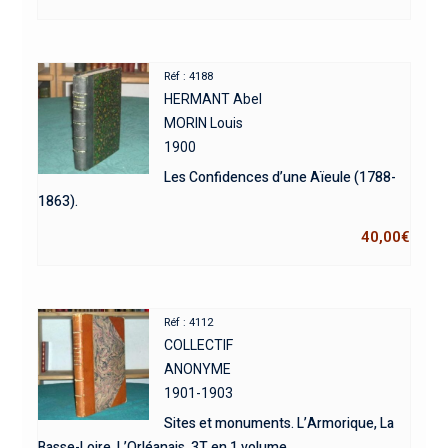
Réf : 4188
HERMANT Abel
MORIN Louis
1900
Les Confidences d’une Aïeule (1788-
1863).
40,00
€
Réf : 4112
COLLECTIF
ANONYME
1901-1903
Sites et monuments. L’Armorique, La
Basse-Loire, L’Orléanais. 3T en 1 volume.