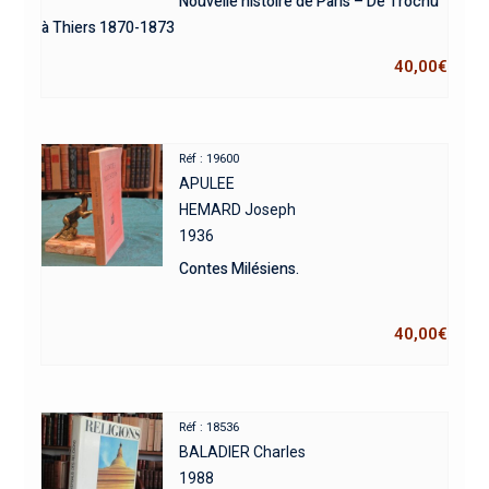
Nouvelle histoire de Paris – De Trochu
à Thiers 1870-1873
40,00
€
Réf : 19600
APULEE
HEMARD Joseph
1936
Contes Milésiens.
40,00
€
Réf : 18536
BALADIER Charles
1988