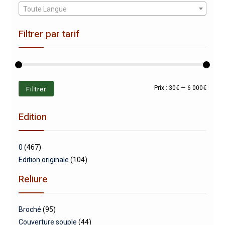
Toute Langue
Filtrer par tarif
Prix
Prix
Filtrer
Prix :
30€
—
6 000€
min
max
Edition
0
(467)
Edition originale
(104)
Reliure
Broché
(95)
Couverture souple
(44)