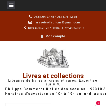
Skip
09.67.04.07.48 / 06.16.71.12.38
to
livresetcollections@gmail.com
content
RCS 450 528 237 00016 - FR12450528237
Mon compte
Livres et collections
Librairie de livres anciens et rares. Expertise
sur R.V.
0