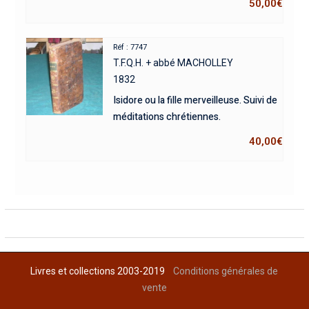
50,00
€
Réf : 7747
T.F.Q.H. + abbé MACHOLLEY
1832
Isidore ou la fille merveilleuse. Suivi de
méditations chrétiennes.
40,00
€
Livres et collections 2003-2019
Conditions générales de
vente