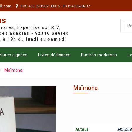
il.com
RCS 450 528 237 00016 - FR12450528237
ns
 rares. Expertise sur R.V.
liures signées
Livres dédicacés
Illustrés modernes
Le
Maïmona.
Maïmona.
Auteur
MOUSSE