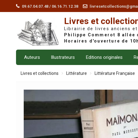
Skip
09.67.04.07.48 / 06.16.71.12.38
livresetcollections@gma
to
Livres et collectio
content
Librairie de livres anciens et
Auteurs
Illustrateurs
Editions originales
Re
Livres et collections
Littérature
Littérature Française