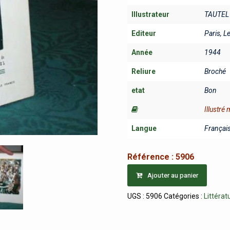
Illustrateur
TAUTEL
Editeur
Paris, L
Année
1944
Reliure
Broché
etat
Bon
Illustré
Langue
Françai
Référence :
5906
Ajouter au panier
UGS :
5906
Catégories :
Littérat