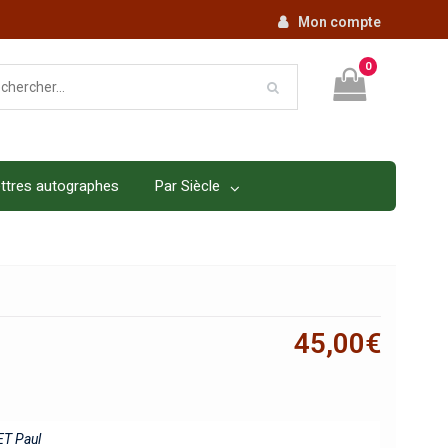
Mon compte
0
ttres autographes
Par Siècle
45,00
€
T Paul