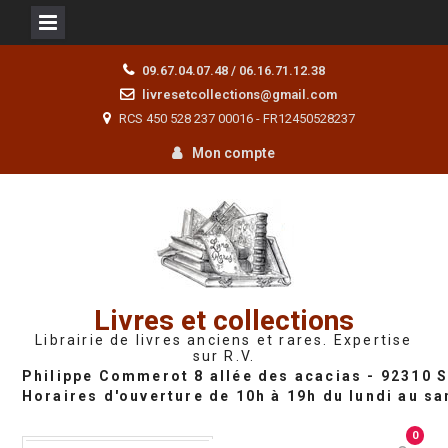
Skip
09.67.04.07.48 / 06.16.71.12.38
to
livresetcollections@gmail.com
content
RCS 450 528 237 00016 - FR12450528237
Mon compte
Livres et collections
Librairie de livres anciens et rares. Expertise
sur R.V.
0