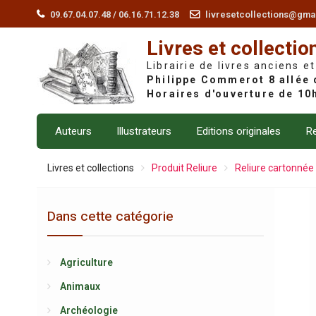
Skip
09.67.04.07.48 / 06.16.71.12.38
livresetcollections@gma
to
Livres et collectio
content
Librairie de livres anciens et
Auteurs
Illustrateurs
Editions originales
Re
Livres et collections
Produit Reliure
Reliure cartonnée 
Dans cette catégorie
Agriculture
Animaux
Archéologie