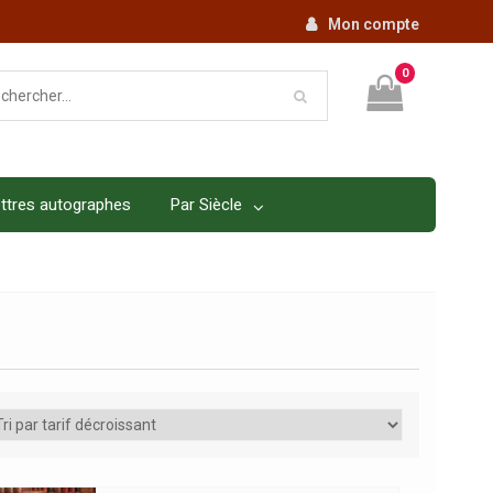
Mon compte
0
ttres autographes
Par Siècle