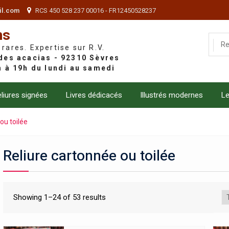
il.com
RCS 450 528 237 00016 - FR12450528237
ns
 rares. Expertise sur R.V.
liures signées
Livres dédicacés
Illustrés modernes
Le
ou toilée
Reliure cartonnée ou toilée
Showing 1–24 of 53 results