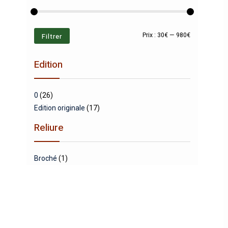
Prix
Prix
Filtrer
Prix :
30€
—
980€
min
max
Edition
0
(26)
Edition originale
(17)
Reliure
Broché
(1)