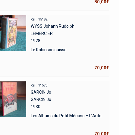
80,00
€
Réf : 15182
WYSS Johann Rudolph
LEMERCIER
1928
Le Robinson suisse.
70,00
€
Réf : 11570
GARCIN Jo
GARCIN Jo
1930
Les Albums du Petit Mécano – L’Auto.
70,00
€