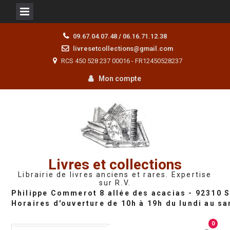
Skip
09.67.04.07.48 / 06.16.71.12.38
to
livresetcollections@gmail.com
content
RCS 450 528 237 00016 - FR12450528237
Mon compte
Livres et collections
Librairie de livres anciens et rares. Expertise
sur R.V.
0