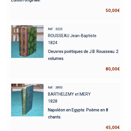
Édition originale.
50,00
€
Réf : 3223
ROUSSEAU Jean-Baptiste
1824
Oeuvres poétiques de J.B. Rousseau. 2
volumes.
80,00
€
Réf : 3893
BARTHELEMY et MERY
1828
Napoléon en Egypte. Poème en 8
chants.
45,00
€